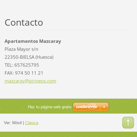
Contacto
Apartamentos Mazcaray
Plaza Mayor s/n
22350-BIELSA (Huesca)
TEL: 657625795
FAX: 974 50 11 21
mazcaray
@pirineo
s.com
Haz tu página web gratis
Ver:
Móvil
|
Clásica